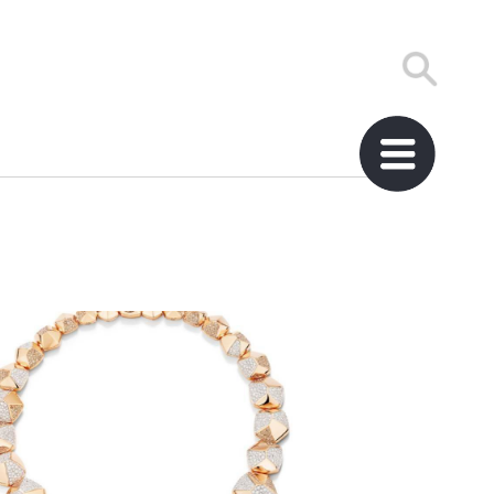
宝曼兰朵
PENTAGONI
高级珠宝系
列新品发
布">