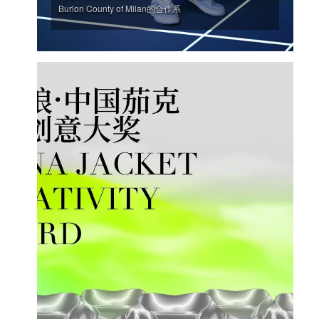
Burlon County of Milan的合作系
'