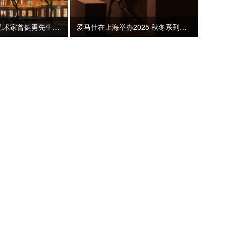
爱马仕诚邀中国艺术家曾健勇先生为上海“爱马仕之家”打造夏季主题橱窗暨同名展览
爱马仕在上海举办2025 秋冬系列新品发布