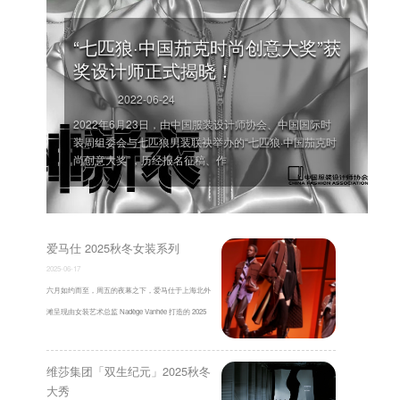
“七匹狼·中国茄克时尚创意大奖”获
奖设计师正式揭晓！
2022-06-24
2022年6月23日，由中国服装设计师协会、中国国际时
装周组委会与七匹狼男装联袂举办的“七匹狼·中国茄克时
尚创意大奖”，历经报名征稿、作
'
爱马仕 2025秋冬女装系列
2025-06-17
六月如约而至，周五的夜幕之下，爱马仕于上海北外
滩呈现由女装艺术总监 Nadège Vanhée 打造的 2025
秋冬女装系列第二篇章。滨水之畔 ...
维莎集团「双生纪元」2025秋冬
大秀