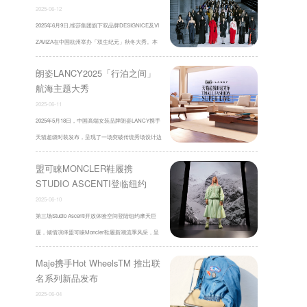
2025-06-12
2025年6月9日,维莎集团旗下双品牌DESIGNICE及VI
ZAVIZA在中国杭州举办「双生纪元」秋冬大秀。本
次大秀以双生叙事重构风格史诗,由超模秦蕾、 ...
朗姿LANCY2025「行泊之间」
航海主题大秀
2025-06-11
2025年5月18日，中国高端女装品牌朗姿LANCY携手
天猫超级时装发布，呈现了一场突破传统秀场设计边
界的沉浸式直播大秀——「行泊之间」。朗姿 ...
盟可睐MONCLER鞋履携
STUDIO ASCENTI登临纽约
2025-06-10
第三场Studio Ascenti开放体验空间登陆纽约摩天巨
厦，倾情演绎盟可睐Moncler鞋履新潮流季风采，呈
献Moncler Altive、Trailgrip LP、Trai ...
Maje携手Hot WheelsTM 推出联
名系列新品发布
2025-06-04