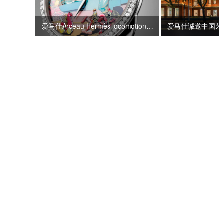
爱马仕Arceau Hermès locomotion “超现实爱马仕枢纽”腕表新品发布