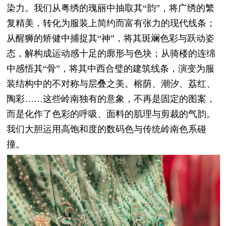
染力。我们从粤绣的瑰丽中抽取其“韵”，将广绣的繁
复精美，转化为服装上简约而富有张力的现代线条；
从醒狮的矫健中捕捉其“神”，将其斑斓色彩与跃动姿
态，解构成运动感十足的廓形与色块；从骑楼的连绵
中感悟其“骨”，将其中西合璧的建筑线条，演变为服
装结构中的不对称与层叠之美。榕荫、潮汐、荔红、
陶彩……这些岭南独有的意象，不再是固定的图案，
而是化作了色彩的呼吸、面料的肌理与剪裁的气韵。
我们大胆运用高饱和度的数码色与传统岭南色系碰
撞。