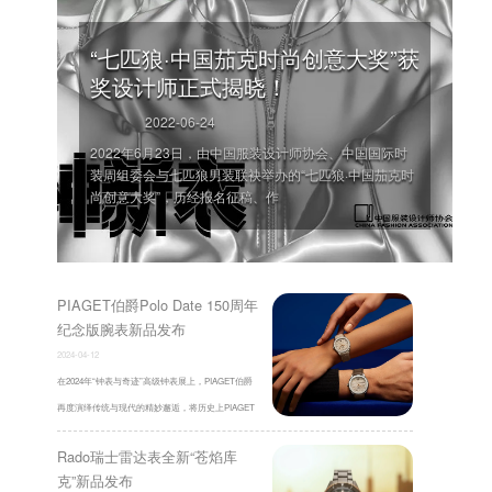
“七匹狼·中国茄克时尚创意大奖”获
奖设计师正式揭晓！
2022-06-24
2022年6月23日，由中国服装设计师协会、中国国际时
装周组委会与七匹狼男装联袂举办的“七匹狼·中国茄克时
尚创意大奖”，历经报名征稿、作
'
PIAGET伯爵Polo Date 150周年
纪念版腕表新品发布
2024-04-12
在2024年“钟表与奇迹”高级钟表展上，PIAGET伯爵
再度演绎传统与现代的精妙邂逅，将历史上PIAGET
伯爵Polo系列腕表经典的圆模雕刻装饰与Polo ...
Rado瑞士雷达表全新“苍焰库
克”新品发布