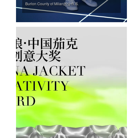
Burlon County of Milan的合作系
'