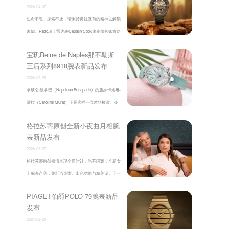
2024-04-07
生命不息，探索不止，请秉持勇往直前的精神去解锁
未知。Rado瑞士雷达表Captain Cook库克船长家族给
予探险者无限勇气，以永不磨灭的探险精 ...
宝玑Reine de Naples那不勒斯
王后系列8918腕表新品发布
2024-03-28
拿破仑·波拿巴（Napoleon Bonaparte）的胞妹卡洛琳·
缪拉（Caroline Murat）正是这样一位才华横溢、令
人仰慕的人物。她聪颖睿智、文学修 ...
格拉苏蒂原创全新小夜曲月相腕
表新品发布
2024-03-27
格拉苏蒂原创倾情呈现全新时计，光芒闪耀：全新女
士腕表产品，集纤巧造型、出色功能与精美设计于一
体，魅力难挡。Serenade Luna 小夜曲月 ...
PIAGET伯爵POLO 79腕表新品
发布
2024-02-29