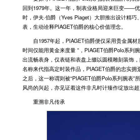
回到1979年。这一年，制表业格局迎来巨变——
时，伊夫·伯爵（Yves Piaget）大胆推出设计精
表，生动诠释PIAGET伯爵的核心价值理念。
自1957年起，PIAGET伯爵便仅采用贵金
时间仅能用黄金来度量 ”，PIAGET伯爵Polo
出流畅表身，仅表链和表盘上缀以圆模雕刻装饰，闪
名称来代指高定时装作品，PIAGET伯爵的忠实拥趸大
之后，这一称谓则被“PIAGET伯爵Polo系列
风尚的兴起，亦见证着这件非凡时计臻作绽放出超
重溯非凡传承