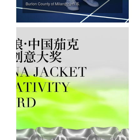
Burlon County of Milan的合作系
'