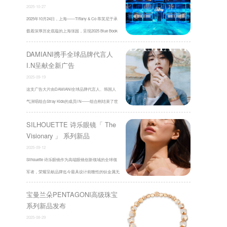
2025-10-27
2025年10月24日，上海——Tiffany & Co 蒂芙尼于承
载着深厚历史底蕴的上海张园，呈现2025 Blue Book
高级珠宝系列Sea of Wonder瑰海 ...
DAMIANI携手全球品牌代言人
I.N呈献全新广告
2025-09-19
这支广告大片由DAMIANI全球品牌代言人、韩国人
气演唱组合Stray Kids的成员I N——组合刚结束了世
界巡回演唱会“dominATE”并在国际乐坛掀 ...
SILHOUETTE 诗乐眼镜「 The
Visionary 」 系列新品
2025-09-12
Silhouette 诗乐眼镜作为高端眼镜创新领域的全球领
军者，荣耀呈献品牌迄今最具设计前瞻性的钛金属无
框眼镜「The Visionary」系列。该设计 ...
宝曼兰朵PENTAGONI高级珠宝
系列新品发布
2025-08-29