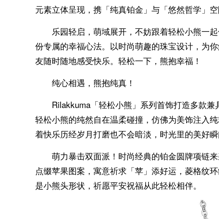
元素立体呈现，携「纯真铂金」与「悠然哲学」空
乐园轻启，萌域展开，不妨跟着轻松小熊一起
份专属的幸福心法。以时尚萌趣的珠宝设计，为你
友随时随地感受快乐。轻松一下，熊抱幸福！
纯心相遇，熊抱纯真！
Rilakkuma「轻松小熊」系列首饰打造多
轻松小熊的纯然自在温柔碰撞，仿佛为美饰注入纯
着快乐历经岁月打磨也不会暗淡，时光里的美好瞬
萌力暴击双面派！时尚经典的铂金圆牌项链来
点缀苹果图案，寓意祈求「苹」添好运，菱格纹环
是小熊头形状，祈愿平安祝福从此轻松相伴。