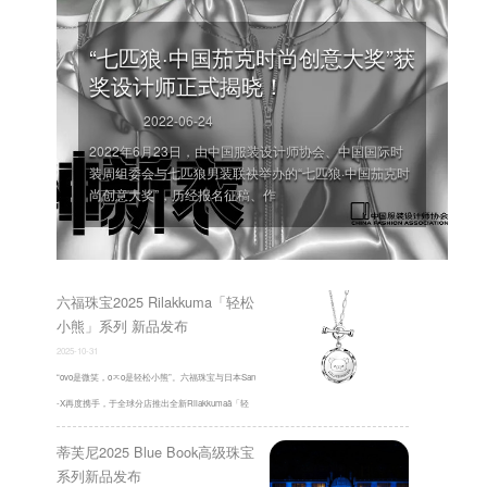
“七匹狼·中国茄克时尚创意大奖”获
奖设计师正式揭晓！
2022-06-24
2022年6月23日，由中国服装设计师协会、中国国际时
装周组委会与七匹狼男装联袂举办的“七匹狼·中国茄克时
尚创意大奖”，历经报名征稿、作
'
六福珠宝2025 Rilakkuma「轻松
小熊」系列 新品发布
2025-10-31
“ovo是微笑，oㅈo是轻松小熊”。六福珠宝与日本San
-X再度携手，于全球分店推出全新Rilakkumaä「轻
松小熊ä」足金 铂金系列新品。将“蛋糕 ...
蒂芙尼2025 Blue Book高级珠宝
系列新品发布