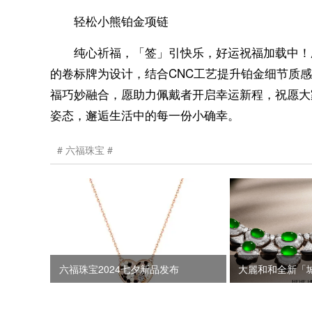
轻松小熊铂金项链
纯心祈福，「签」引快乐，好运祝福加载中！愿给
的卷标牌为设计，结合CNC工艺提升铂金细节质
福巧妙融合，愿助力佩戴者开启幸运新程，祝愿大
姿态，邂逅生活中的每一份小确幸。
六福珠宝
六福珠宝2024七夕新品发布
大麗和和全新「