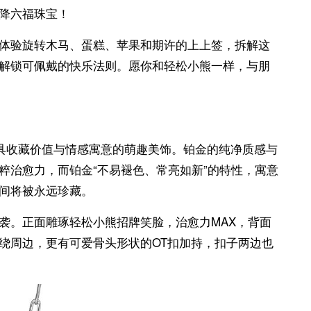
降六福珠宝！
体验旋转木马、蛋糕、苹果和期许的上上签，拆解这
解锁可佩戴的快乐法则。愿你和轻松小熊一样，与朋
款兼具收藏价值与情感寓意的萌趣美饰。铂金的纯净质感与
粹治愈力，而铂金“不易褪色、常亮如新”的特性，寓意
间将被永远珍藏。
袭。正面雕琢轻松小熊招牌笑脸，治愈力MAX，背面
绕周边，更有可爱骨头形状的OT扣加持，扣子两边也