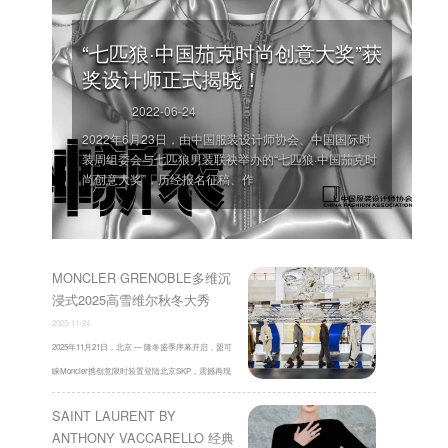
“七匹狼·中国茄克时尚创意大奖”获
奖设计师正式揭晓！
2022-06-24
2022年6月23日，由中国服装设计师协会、中国国际时
装周组委会与七匹狼男装联袂举办的“七匹狼·中国茄克时
尚创意大奖”，历经报名征稿、作
'
MONCLER GRENOBLE多维沉
浸式2025高雪维尔秋冬大秀
2025-11-24
2025年11月21日，北京 — 隆冬盛季序幕开启，盟可
睐Moncler携创意限时装置登陆北京SKP，震撼再现
Moncler Grenoble 2025秋冬高雪维尔高 ...
SAINT LAURENT BY
ANTHONY VACCARELLO 经典