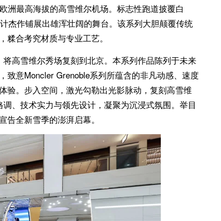
齐聚欧洲最高海拔的高雪维尔机场。标志性跑道披覆白
设计杰作铺展出雄浑壮阔的舞台。该系列大胆颠覆传统
，糅合考究材质与专业工艺。
设计，将高雪维尔秀场复刻到北京。本系列作品陈列于未来
oncler Grenoble系列所蕴含的非凡动感、速度
体验。步入空间，激光勾勒出光影脉动，复刻高雪维
精致格调、技术实力与领先设计，凝聚为沉浸式氛围。举目
宣告全新雪季的澎湃启幕。