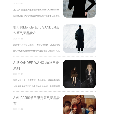
系列新品发布
2025-11-19
圣罗兰中国形象大使宋佳身着 SAINT LAURENT BY
ANTHONY VACCARELLO 经典系列礼服裙，出席第
38届中国电影金鸡奖颁奖典礼，并二度获得最佳女主
盟可睐Moncler&JIL SANDER合
角殊荣。 ...
作系列新品发布
2025-11-18
2025年11月18日，米兰 — 首个Moncler + JIL SANDE
R合作系列从自然界的静美中汲取灵感，将山野风光
的无穷想象融入造型、廓形与色彩之 ...
ALEXANDER WANG 2026早春
系列
2025-11-18
重塑女性力量，蜕变着装，自信重构。早春系列描绘
女性从稚趣嬉戏到气场全开的人生轨迹，从童年扮装
到华彩加冕，从天真懵懂走向自我主宰，终 ...
AMI PARIS节日限定系列新品发
布
2025-11-14