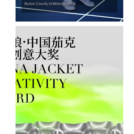
Burlon County of Milan的合作系
'