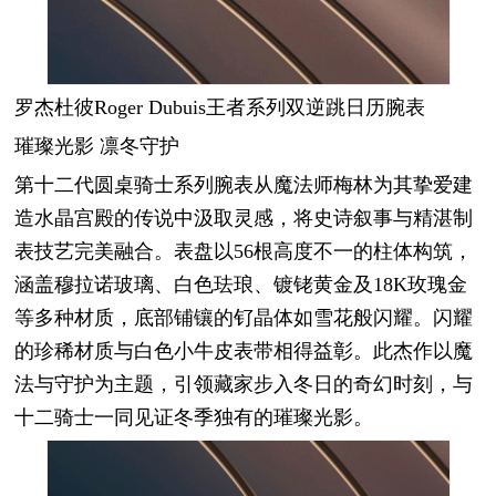
罗杰杜彼Roger Dubuis王者系列双逆跳日历腕表
璀璨光影 凛冬守护
第十二代圆桌骑士系列腕表从魔法师梅林为其挚爱建
造水晶宫殿的传说中汲取灵感，将史诗叙事与精湛制
表技艺完美融合。表盘以56根高度不一的柱体构筑，
涵盖穆拉诺玻璃、白色珐琅、镀铑黄金及18K玫瑰金
等多种材质，底部铺镶的钌晶体如雪花般闪耀。闪耀
的珍稀材质与白色小牛皮表带相得益彰。此杰作以魔
法与守护为主题，引领藏家步入冬日的奇幻时刻，与
十二骑士一同见证冬季独有的璀璨光影。