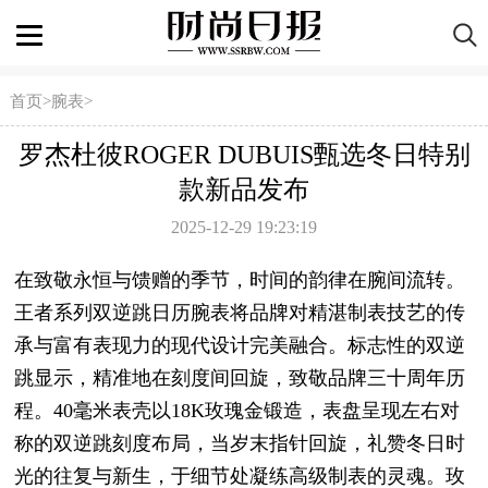
首页
>
腕表
>
罗杰杜彼ROGER DUBUIS甄选冬日特别
款新品发布
2025-12-29 19:23:19
在致敬永恒与馈赠的季节，时间的韵律在腕间流转。
王者系列双逆跳日历腕表将品牌对精湛制表技艺的传
承与富有表现力的现代设计完美融合。标志性的双逆
跳显示，精准地在刻度间回旋，致敬品牌三十周年历
程。40毫米表壳以18K玫瑰金锻造，表盘呈现左右对
称的双逆跳刻度布局，当岁末指针回旋，礼赞冬日时
光的往复与新生，于细节处凝练高级制表的灵魂。玫