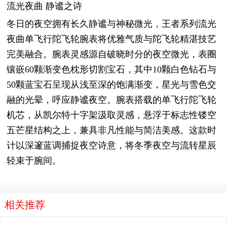
流光夜曲 静谧之诗
冬日的夜空拥有长久静谧与神秘微光，王者系列流光
夜曲单飞行陀飞轮腕表将优雅气质与陀飞轮精湛技艺
完美融合。腕表灵感源自破晓时分的夜空微光，表圈
镶嵌60颗渐变色枕形切割宝石，其中10颗白色钻石与
50颗蓝宝石呈现从浅至深的饱满渐变，星光与雪色交
融的光晕，呼应静谧夜空。腕表搭载的单飞行陀飞轮
机芯，从凯尔特十字架汲取灵感，悬浮于标志性镂空
五芒星结构之上，兼具非凡性能与简洁美感。这款时
计以深邃蓝调捕捉夜空诗意，将冬季夜空与流转星辰
轻束于腕间。
相关推荐